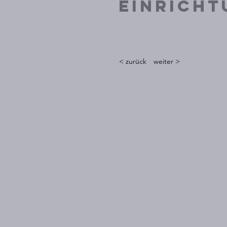
Einricht
< zurück
weiter >