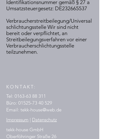
Identifikationsnummer gemäß § 27 a
Umsatzsteuergesetz: DE232665537
Verbraucherstreitbeilegung/Universal
schlichtungsstelle Wir sind nicht
bereit oder verpflichtet, an
Streitbeilegungsverfahren vor einer
Verbraucherschlichtungsstelle
teilzunehmen.
KONTAKT:
Tel:
0163-63 88 311
Büro:
01525-73 40 529
Email:
tekk-house@web.de
Impressum
|
Datenschutz
tekk-house GmbH
Oberföhringer Straße 26