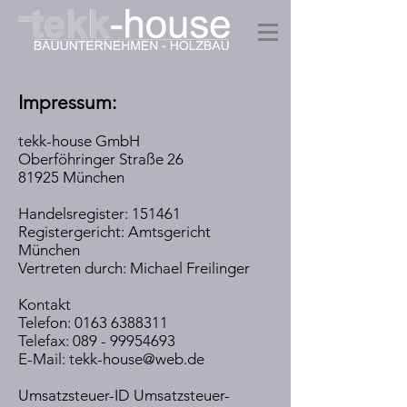
Impressum:
tekk-house GmbH
Oberföhringer Straße 26
81925 München
Handelsregister: 151461
Registergericht: Amtsgericht
München
Vertreten durch: Michael Freilinger
Kontakt
Telefon:
0163 6388311
Telefax:
089 - 99954693
E-Mail:
tekk-house@web.de
Umsatzsteuer-ID Umsatzsteuer-