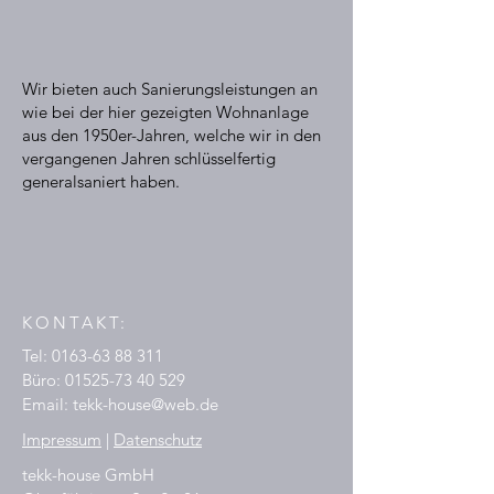
Wir bieten auch Sanierungsleistungen an
wie bei der hier gezeigten Wohnanlage
aus den 1950er-Jahren, welche wir in den
vergangenen Jahren schlüsselfertig
generalsaniert haben.
KONTAKT:
Tel:
0163-63 88 311
Büro:
01525-73 40 529
Email:
tekk-house@web.de
Impressum
|
Datenschutz
tekk-house GmbH